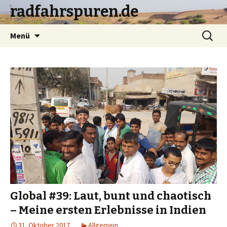
radfahrspuren.de
Zum
Suchen
Menü
Inhalt
nach:
springen
Global #39: Laut, bunt und chaotisch
– Meine ersten Erlebnisse in Indien
31. Oktober 2017
Allgemein