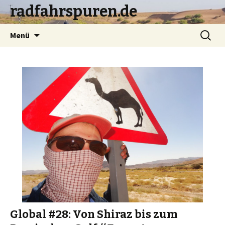
radfahrspuren.de
Zum
Suchen
Menü
Inhalt
nach:
springen
Global #28: Von Shiraz bis zum