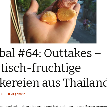
bal #64: Outtakes –
tisch-fruchtige
kereien aus Thailan
18
Allgemein
ailand reist, dem wird es garantiert nicht an gutem Essen mangel