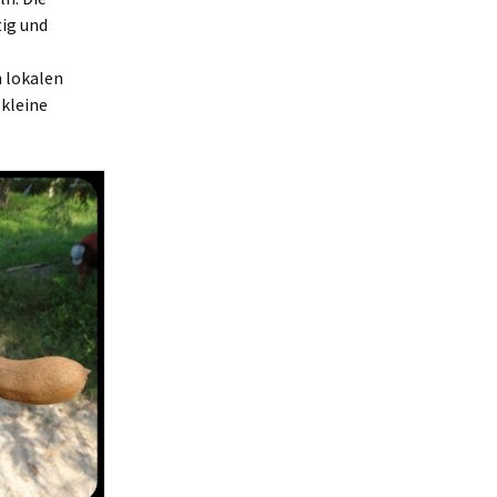
tig und
n lokalen
 kleine