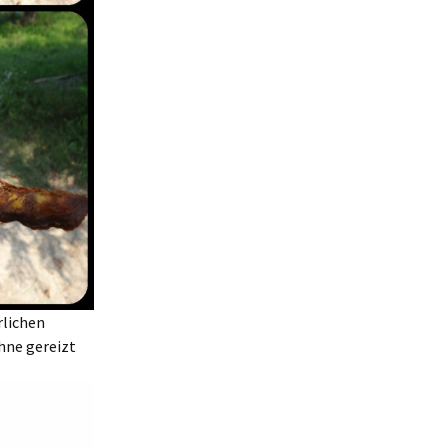
rlichen
hne gereizt